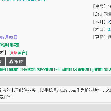
【序号】10
【总访问
【本月】
2
【本日】
2
年09月09日
【更新时
[临时邮箱]
”栏】
[
0条
留言]
藏
报错
[邮件]
[邮箱]
[中国移动]
[SEO查询]
[whois查询]
[权重查询]
[ip查询]
[网
提供的电子邮件业务，以手机号@139.com作为邮箱地址，来
发邮件