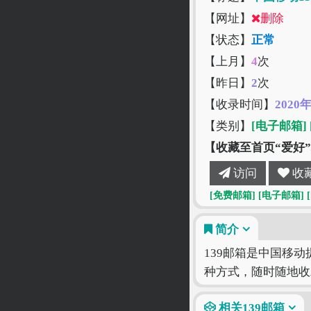
【网址】
删除
【状态】
正常
【上月】
4
次
【昨日】
2
次
【收录时间】
2020
【类别】
[电子邮箱]
【收藏至首页“爱好
访问
收
[免费邮箱]
[电子邮箱]
简介
139邮箱是中国移动
种方式，随时随地收
相关139邮箱