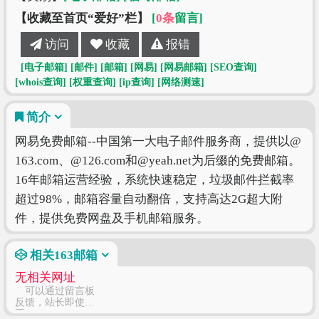
【收藏至首页“爱好”栏】
[
0条
留言]
访问
收藏
报错
[电子邮箱]
[邮件]
[邮箱]
[网易]
[网易邮箱]
[SEO查询]
[whois查询]
[权重查询]
[ip查询]
[网络测速]
简介
网易免费邮箱--中国第一大电子邮件服务商，提供以@
163.com、@126.com和@yeah.net为后缀的免费邮箱。
16年邮箱运营经验，系统快速稳定，垃圾邮件拦截率
超过98%，邮箱容量自动翻倍，支持高达2G超大附
件，提供免费网盘及手机邮箱服务。
相关163邮箱
无相关网址
可以通过留言板
反馈，站长即使修
正