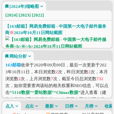
[2024年]
缩略图
[2024]
[2023]
[2022]
【163邮箱】网易免费邮箱 - 中国第一大电子邮件服务
商
※
2024年10月11日网站截图
网站分析
163邮箱
收录于2020年09月09日，最后一次更新于202
3年10月11日，本日浏览数
2
次，昨日浏览数
2
次，本月
浏览数
2
次，上月浏览数
7
次，截至今日总浏览数
732
次，如你需要查询该站的相关权重和SEO信息，可以点
击
“5118数据”
“爱站数据”
“Chinaz数据”
进入查看（建
议大家请以爱站数据为准），如果要查看该站更多搜
索的索引信息，可以点击
点入
点出
最新
“搜狗索引”
日榜
“百度索引”
月榜
“360
收藏
索引”
进入查看。
163邮箱
的价值评估涉及到的因素有