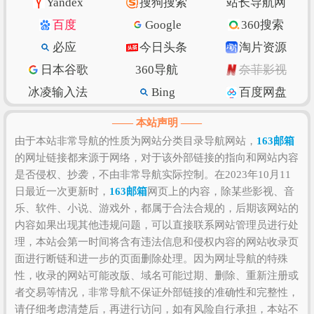
Yandex
搜狗搜索
站长导航网
访问速度、搜索引擎收录、网站权重、索引量、内容
百度
Google
360搜索
质量和数量、上线时长、用户体验和粘度等，如果需
必应
今日头条
淘片资源
要全面准确评估该网站的价值比较困难，因为一些确
日本谷歌
360导航
奈菲影视
切的私密数据则需要找该网站管理员进行如实提供，
比如该站的IP数、PV数、UV数、会话数、跳出率、访
冰凌输入法
Bing
百度网盘
问时长等！当然，任何一个网站是否值得您去浏览和
抖音
w3school
知乎专栏
—— 本站声明 ——
收藏，还是需要根据您自身的需求以及浏览网站的体
纳米搜索
Ecosia
脚本之家
由于本站非常导航的性质为网站分类目录导航网站，
163邮箱
验和感受来决定，因为只有符合您自己的网站才是最
的网址链接都来源于网络，对于该外部链接的指向和网站内容
环球网
北京时间
GitHub
好的。
是否侵权、抄袭，不由非常导航实际控制。在2023年10月11
SSLs.com
语文迷
Gitee码云
日最近一次更新时，
163邮箱
网页上的内容，除某些影视、音
CSDN博客
虎扑篮球
美得云
乐、软件、小说、游戏外，都属于合法合规的，后期该网站的
内容如果出现其他违规问题，可以直接联系网站管理员进行处
理，本站会第一时间将含有违法信息和侵权内容的网站收录页
面进行断链和进一步的页面删除处理。因为网址导航的特殊
性，收录的网站可能改版、域名可能过期、删除、重新注册或
者交易等情况，非常导航不保证外部链接的准确性和完整性，
请仔细考虑清楚后，再进行访问，如有风险自行承担，本站不