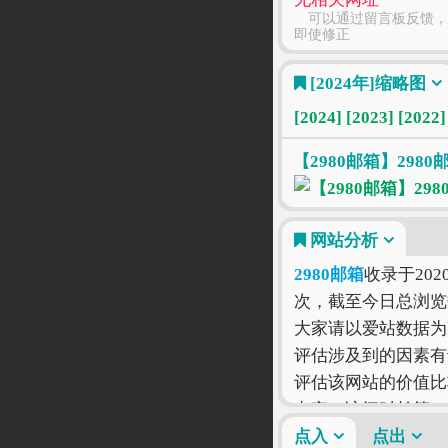
可以通过留言板反馈，
即使修正
[2024年]
缩略图
[2024]
[2023]
[2022]
【2980邮箱】2980
网站分析
2980邮箱
收录于202
次，截至今日总浏览
大家请以爱站数据为
评估涉及到的因素有
评估该网站的价值比
出率、访问时长等！
只有符合您自己的网
点入
点出