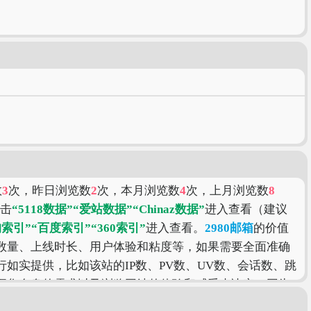
数
3
次，昨日浏览数
2
次，本月浏览数
4
次，上月浏览数
8
点击
“5118数据”
“爱站数据”
“Chinaz数据”
进入查看（建议
狗索引”
“百度索引”
“360索引”
进入查看。
2980邮箱
的价值
数量、上线时长、用户体验和粘度等，如果需要全面准确
如实提供，比如该站的IP数、PV数、UV数、会话数、跳
据您自身的需求以及浏览网站的体验和感受来决定，因为