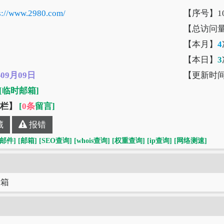
s://www.2980.com/
【序号】10
【总访问
【本月】
4
【本日】
3
年09月09日
【更新时
[临时邮箱]
”栏】
[
0条
留言]
藏
报错
[邮件]
[邮箱]
[SEO查询]
[whois查询]
[权重查询]
[ip查询]
[网络测速]
邮箱