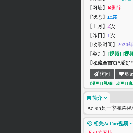
【网址】
删除
【状态】
正常
【上月】
2
次
【昨日】
1
次
【收录时间】
2020
【类别】
[视频]
[视
【收藏至首页“爱好
访问
收
[漫画]
[视频]
[动画]
[弹
简介
AcFun是一家弹
相关AcFun视频
无相关网址