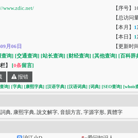
://www.zdic.net/
【序号】10
【总访问
【本月】
1
【本日】
1
年09月06日
【更新时
用查询]
[交通查询]
[站长查询]
[财经查询]
[其他查询]
[百科辞
”栏】
[
0条
留言]
藏
报错
[查询]
[字典]
[康熙字典]
[汉语字典]
[汉语词典]
[词典]
[SEO查询]
[whois
語詞典, 康熙字典, 說文解字, 音韻方言, 字源字形, 異體字
沪江小D
爱问知识人