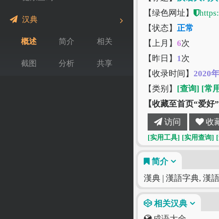
【绿色网址】
https
汉典
【状态】
正常
概述
简介
相关
【上月】
6
次
【昨日】
1
次
截图
分析
共享
【收录时间】
2020
【类别】
[查询]
[常
【收藏至首页“爱好
访问
收
[实用工具]
[实用查询]
简介
漢典 | 漢語字典, 漢
相关汉典
成语大全