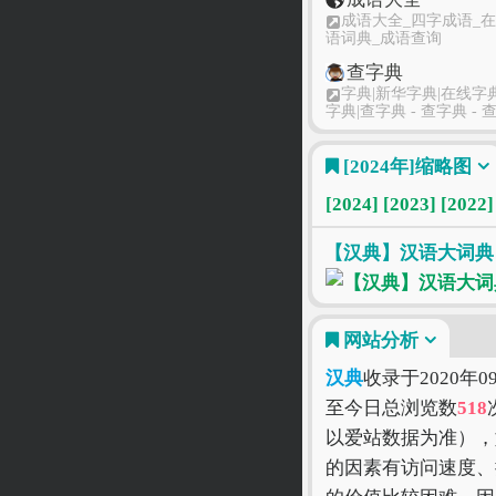
成语大全_四字成语_
语词典_成语查询
查字典
字典|新华字典|在线字
字典|查字典 - 查字典 - 
道客巴巴
[2024年]
缩略图
道客巴巴-在线文档分
[2024]
[2023]
[2022]
有道翻译
在线翻译_有道
【汉典】汉语大词典
网站分析
汉典
收录于2020年
至今日总浏览数
518
以爱站数据为准），
的因素有访问速度、