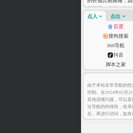
的价值比较困难，因
时长等！当然，任何
自己的网站才是最好
点入
点出
百度
搜狗搜索
360导航
抖音
脚本之家
语文迷
由于本站非常导航的性
控制。在2024年03月
其他违规问题，可以直
址导航的特殊性，收录
后，再进行访问，如有