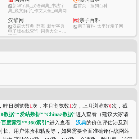
新华字典_汉语词典_书法字
首页 - 搜狗百科
典_说文解字_作文大全_词典网
汉辞网
亲子百科
汉语大辞典_辞海_新华字典
亲子百科_太平洋亲子网
电子版在线查询_词典大全 - 汉
辞网
金山词霸
有道词典
金山词霸
有道字典词典
，昨日浏览数
1
次，本月浏览数
1
次，上月浏览数
6
次，截
18数据”
“爱站数据”
“Chinaz数据”
进入查看（建议大家请
“百度索引”
“360索引”
进入查看。
汉典
的价值评估涉及到
时长、用户体验和粘度等，如果需要全面准确评估该网站