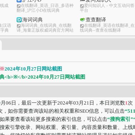
在线成
在线翻译_英语_日语_多语种
爱问知识人 - 中文互动问答
翻译_沪江小D在线词典
平台
海词词典
查查翻译
典|汉语
海词词典_在线词典_在线翻
在线翻译_英语在线翻译_在
查字典
译_海量正版权威词典官方网站
线词典--查查在线翻译
智库百科
豆丁网
享平台
MBA智库百科
Docin.com豆丁网-分享文档
发现价值
知乎
谷歌翻译
有问题 - 上知乎，知乎，可
谷歌翻译官方首页
※
2024年10月27日网站截图
信赖的问答社区
09月06日，最后一次更新于2024年03月21日，本日浏览数
1
次
次，如你需要查询该站的相关权重和SEO信息，可以点击
“51
如果要查看该站更多搜索的索引信息，可以点击
“搜狗索引”
搜索引擎收录、网站权重、索引量、内容质量和数量、上线