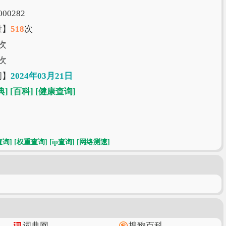
00282
量】
518
次
次
次
间】
2024年03月21日
典]
[百科]
[健康查询]
查询]
[权重查询]
[ip查询]
[网络测速]
词典网
搜狗百科