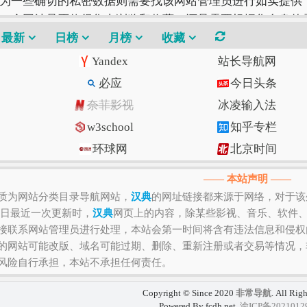
为一些确切的私密数据则需要找该网站管理员进行如实提供，
一个网站是否值得您去浏览和收藏，还是需要根据您自身的
的。
最新
日榜
月榜
收藏
Yandex
站长导航网
必应
今日头条
奈菲影视
冰凌输入法
w3school
知乎专栏
环球网
北京时间
Gitee码云
CSDN博客
—— 本站声明 ——
质为网站分类目录导航网站，
汉典
的网址链接都来源于网络，对于该
21日最近一次更新时，
汉典
网页上的内容，除某些影视、音乐、软件
接联系网站管理员进行处理，本站会第一时间将含有违法信息和侵权
的网站可能改版、域名可能过期、删除、重新注册或者交易等情况，
风险自行承担，本站不承担任何责任。
Copyright © Since 2020
非常导航
. All Rig
Powered By fcdh.net.
渝ICP备2021012