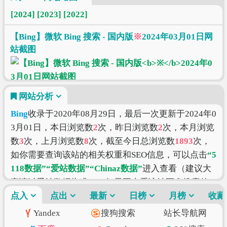
[2024]
[2023]
[2022]
【Bing】微软 Bing 搜索 - 国内版
※
2024年03月01日网
站截图
网站分析
Bing
收录于2020年08月29日，最后一次更新于2024年0
3月01日，本日浏览数
2
次，昨日浏览数
2
次，本月浏览
数
3
次，上月浏览数
8
次，截至今日总浏览数
1893
次，
如你需要查询该站的相关权重和SEO信息，可以点击
“5
118数据”
“爱站数据”
“Chinaz数据”
进入查看（建议大
家请以爱站数据为准），如果要查看该站更多搜索的
索引信息，可以点击
点入
点出
“搜狗索引”
最新
日榜
“百度索引”
月榜
“360索引”
收藏
进入查看。
Bing
的价值评估涉及到的因素有访问速
Yandex
搜狗搜索
站长导航网
度、搜索引擎收录、网站权重、索引量、内容质量和