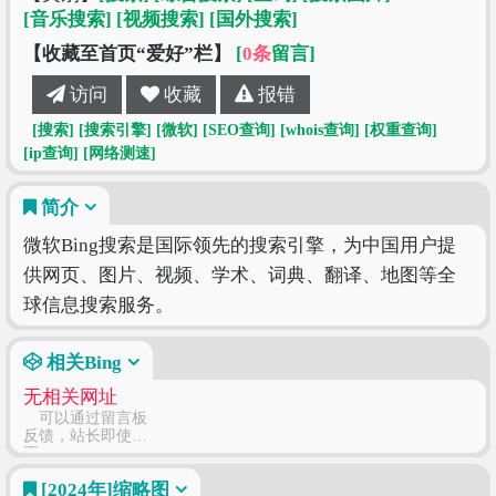
[音乐搜索]
[视频搜索]
[国外搜索]
【收藏至首页“爱好”栏】
[
0条
留言]
访问
收藏
报错
[搜索]
[搜索引擎]
[微软]
[SEO查询]
[whois查询]
[权重查询]
[ip查询]
[网络测速]
简介
微软Bing搜索是国际领先的搜索引擎，为中国用户提
供网页、图片、视频、学术、词典、翻译、地图等全
球信息搜索服务。
相关Bing
无相关网址
可以通过留言板
反馈，站长即使修
正
[2024年]
缩略图