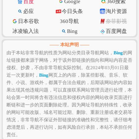
百度
Google
360搜索
数量、上线时长、用户体验和粘度等，如果需要全面
必应
今日头条
淘片资源
准确评估该网站的价值比较困难，因为一些确切的私
日本谷歌
360导航
奈菲影视
密数据则需要找该网站管理员进行如实提供，比如该
站的IP数、PV数、UV数、会话数、跳出率、访问时长
冰凌输入法
Bing
百度网盘
等！当然，任何一个网站是否值得您去浏览和收藏，
抖音
w3school
知乎专栏
—— 本站声明 ——
还是需要根据您自身的需求以及浏览网站的体验和感
纳米搜索
Ecosia
脚本之家
由于本站非常导航的性质为网站分类目录导航网站，
Bing
的网
受来决定，因为只有符合您自己的网站才是最好的。
址链接都来源于网络，对于该外部链接的指向和网站内容是否
环球网
北京时间
GitHub
侵权、抄袭，不由非常导航实际控制。在2024年03月01日最
SSLs.com
语文迷
Gitee码云
近一次更新时，
Bing
网页上的内容，除某些影视、音乐、软
CSDN博客
虎扑篮球
美得云
件、小说、游戏外，都属于合法合规的，后期该网站的内容如
果出现其他违规问题，可以直接联系网站管理员进行处理，本
站会第一时间将含有违法信息和侵权内容的网站收录页面进行
断链和进一步的页面删除处理。因为网址导航的特殊性，收录
的网站可能改版、域名可能过期、删除、重新注册或者交易等
情况，非常导航不保证外部链接的准确性和完整性，请仔细考
虑清楚后，再进行访问，如有风险自行承担，本站不承担任何
责任。