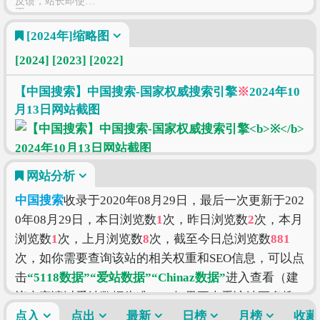
反馈，站长即使修
正
[2024年]
缩略图
[2024]
[2023]
[2022]
【中国搜索】中国搜索-国家权威搜索引擎
※
2024年10
月13日网站截图
网站分析
中国搜索
收录于2020年08月29日，最后一次更新于202
0年08月29日，本日浏览数
1
次，昨日浏览数
2
次，本月
浏览数
1
次，上月浏览数
8
次，截至今日总浏览数
881
次，如你需要查询该站的相关权重和SEO信息，可以点
击
“5118数据”
“爱站数据”
“Chinaz数据”
进入查看（建
议大家请以爱站数据为准），如果要查看该站更多搜
索的索引信息，可以点击
点入
点出
最新
“搜狗索引”
日榜
“百度索引”
月榜
“360
收藏