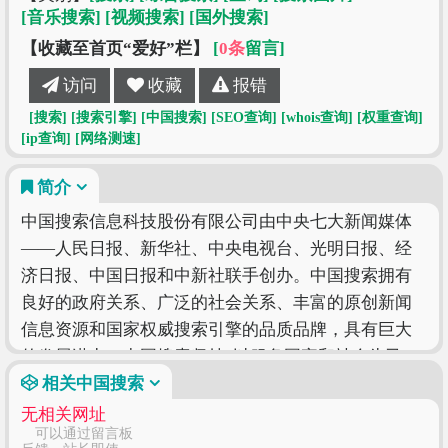
[音乐搜索]
[视频搜索]
[国外搜索]
【收藏至首页“爱好”栏】
[
0条
留言]
访问
收藏
报错
[搜索]
[搜索引擎]
[中国搜索]
[SEO查询]
[whois查询]
[权重查询]
[ip查询]
[网络测速]
简介
中国搜索信息科技股份有限公司由中央七大新闻媒体
——人民日报、新华社、中央电视台、光明日报、经
济日报、中国日报和中新社联手创办。中国搜索拥有
良好的政府关系、广泛的社会关系、丰富的原创新闻
信息资源和国家权威搜索引擎的品质品牌，具有巨大
的发展潜力。中国搜索坚持“以服务国家和社会为己
任，以满足用户需求为追求”作为发展理念，致力于为
相关中国搜索
社会公众提供权威、丰富、便捷的搜索产品和应用服
无相关网址
可以通过留言板
务。