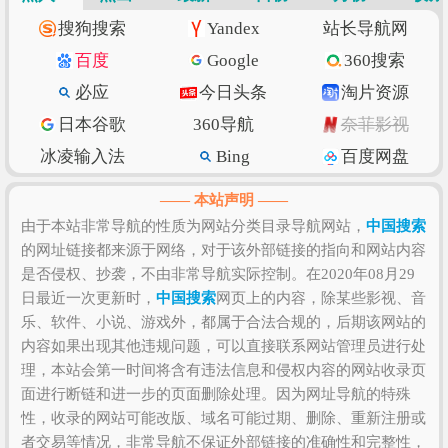
索引”
进入查看。
中国搜索
的价值评估涉及到的因素有
搜狗搜索
Yandex
站长导航网
访问速度、搜索引擎收录、网站权重、索引量、内容
百度
Google
360搜索
质量和数量、上线时长、用户体验和粘度等，如果需
必应
今日头条
淘片资源
要全面准确评估该网站的价值比较困难，因为一些确
日本谷歌
360导航
奈菲影视
切的私密数据则需要找该网站管理员进行如实提供，
比如该站的IP数、PV数、UV数、会话数、跳出率、访
冰凌输入法
Bing
百度网盘
问时长等！当然，任何一个网站是否值得您去浏览和
抖音
w3school
知乎专栏
—— 本站声明 ——
收藏，还是需要根据您自身的需求以及浏览网站的体
纳米搜索
Ecosia
脚本之家
由于本站非常导航的性质为网站分类目录导航网站，
中国搜索
验和感受来决定，因为只有符合您自己的网站才是最
的网址链接都来源于网络，对于该外部链接的指向和网站内容
环球网
北京时间
GitHub
好的。
是否侵权、抄袭，不由非常导航实际控制。在2020年08月29
SSLs.com
语文迷
Gitee码云
日最近一次更新时，
中国搜索
网页上的内容，除某些影视、音
CSDN博客
虎扑篮球
美得云
乐、软件、小说、游戏外，都属于合法合规的，后期该网站的
内容如果出现其他违规问题，可以直接联系网站管理员进行处
理，本站会第一时间将含有违法信息和侵权内容的网站收录页
面进行断链和进一步的页面删除处理。因为网址导航的特殊
性，收录的网站可能改版、域名可能过期、删除、重新注册或
者交易等情况，非常导航不保证外部链接的准确性和完整性，