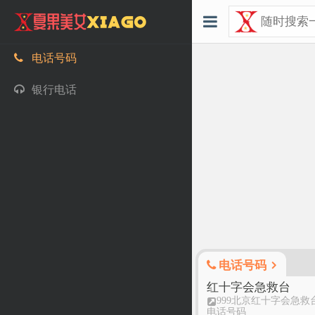
电话号码
银行电话
电话号码
红十字会急救台
999北京红十字会急救
电话号码