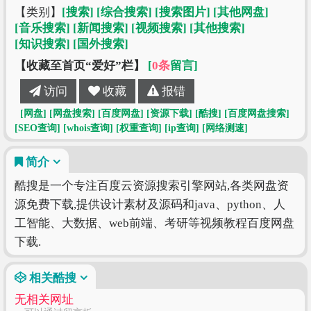
【类别】
[搜索]
[综合搜索]
[搜索图片]
[其他网盘]
[音乐搜索]
[新闻搜索]
[视频搜索]
[其他搜索]
[知识搜索]
[国外搜索]
【收藏至首页“爱好”栏】
[
0条
留言]
访问
收藏
报错
[网盘]
[网盘搜索]
[百度网盘]
[资源下载]
[酷搜]
[百度网盘搜索]
[SEO查询]
[whois查询]
[权重查询]
[ip查询]
[网络测速]
简介
酷搜是一个专注百度云资源搜索引擎网站,各类网盘资
源免费下载,提供设计素材及源码和java、python、人
工智能、大数据、web前端、考研等视频教程百度网盘
下载.
相关酷搜
无相关网址