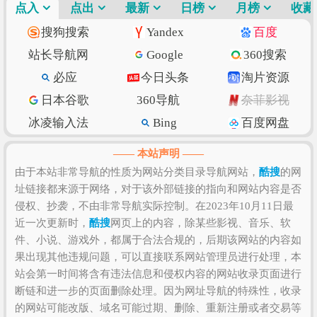
索引信息，可以点击
点入
点出
“搜狗索引”
最新
日榜
“百度索引”
月榜
“360索引”
收藏
进入查看。
酷搜
的价值评估涉及到的因素有访问速
搜狗搜索
Yandex
百度
度、搜索引擎收录、网站权重、索引量、内容质量和
站长导航网
Google
360搜索
数量、上线时长、用户体验和粘度等，如果需要全面
必应
今日头条
淘片资源
准确评估该网站的价值比较困难，因为一些确切的私
日本谷歌
360导航
奈菲影视
密数据则需要找该网站管理员进行如实提供，比如该
站的IP数、PV数、UV数、会话数、跳出率、访问时长
冰凌输入法
Bing
百度网盘
等！当然，任何一个网站是否值得您去浏览和收藏，
抖音
w3school
知乎专栏
—— 本站声明 ——
还是需要根据您自身的需求以及浏览网站的体验和感
纳米搜索
Ecosia
脚本之家
由于本站非常导航的性质为网站分类目录导航网站，
酷搜
的网
受来决定，因为只有符合您自己的网站才是最好的。
址链接都来源于网络，对于该外部链接的指向和网站内容是否
环球网
北京时间
GitHub
侵权、抄袭，不由非常导航实际控制。在2023年10月11日最
SSLs.com
语文迷
Gitee码云
近一次更新时，
酷搜
网页上的内容，除某些影视、音乐、软
CSDN博客
虎扑篮球
美得云
件、小说、游戏外，都属于合法合规的，后期该网站的内容如
果出现其他违规问题，可以直接联系网站管理员进行处理，本
站会第一时间将含有违法信息和侵权内容的网站收录页面进行
断链和进一步的页面删除处理。因为网址导航的特殊性，收录
的网站可能改版、域名可能过期、删除、重新注册或者交易等