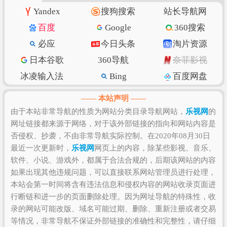
索引”
进入查看。
乐视网
的价值评估涉及到的因素有访
Yandex
搜狗搜索
站长导航网
问速度、搜索引擎收录、网站权重、索引量、内容质
百度
Google
360搜索
量和数量、上线时长、用户体验和粘度等，如果需要
必应
今日头条
淘片资源
全面准确评估该网站的价值比较困难，因为一些确切
日本谷歌
360导航
奈菲影视
的私密数据则需要找该网站管理员进行如实提供，比
如该站的IP数、PV数、UV数、会话数、跳出率、访问
冰凌输入法
Bing
百度网盘
时长等！当然，任何一个网站是否值得您去浏览和收
抖音
w3school
知乎专栏
—— 本站声明 ——
藏，还是需要根据您自身的需求以及浏览网站的体验
纳米搜索
Ecosia
脚本之家
由于本站非常导航的性质为网站分类目录导航网站，
乐视网
的
和感受来决定，因为只有符合您自己的网站才是最好
网址链接都来源于网络，对于该外部链接的指向和网站内容是
环球网
北京时间
GitHub
的。
否侵权、抄袭，不由非常导航实际控制。在2020年08月30日
SSLs.com
语文迷
Gitee码云
最近一次更新时，
乐视网
网页上的内容，除某些影视、音乐、
CSDN博客
虎扑篮球
美得云
软件、小说、游戏外，都属于合法合规的，后期该网站的内容
如果出现其他违规问题，可以直接联系网站管理员进行处理，
本站会第一时间将含有违法信息和侵权内容的网站收录页面进
行断链和进一步的页面删除处理。因为网址导航的特殊性，收
录的网站可能改版、域名可能过期、删除、重新注册或者交易
等情况，非常导航不保证外部链接的准确性和完整性，请仔细