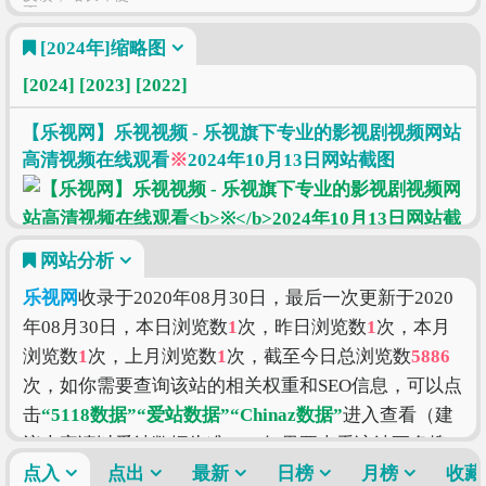
正
[2024年]
缩略图
[2024]
[2023]
[2022]
【乐视网】乐视视频 - 乐视旗下专业的影视剧视频网站
高清视频在线观看
※
2024年10月13日网站截图
网站分析
乐视网
收录于2020年08月30日，最后一次更新于2020
年08月30日，本日浏览数
1
次，昨日浏览数
1
次，本月
浏览数
1
次，上月浏览数
1
次，截至今日总浏览数
5886
次，如你需要查询该站的相关权重和SEO信息，可以点
击
“5118数据”
“爱站数据”
“Chinaz数据”
进入查看（建
议大家请以爱站数据为准），如果要查看该站更多搜
索的索引信息，可以点击
点入
点出
最新
“搜狗索引”
日榜
“百度索引”
月榜
“360
收藏