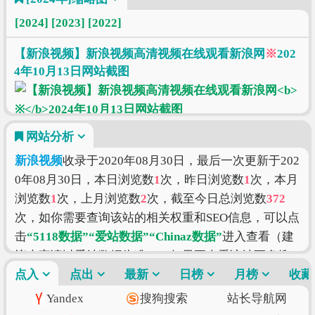
[2024]
[2023]
[2022]
【新浪视频】新浪视频高清视频在线观看新浪网
※
202
4年10月13日网站截图
网站分析
新浪视频
收录于2020年08月30日，最后一次更新于202
0年08月30日，本日浏览数
1
次，昨日浏览数
1
次，本月
浏览数
1
次，上月浏览数
2
次，截至今日总浏览数
372
次，如你需要查询该站的相关权重和SEO信息，可以点
击
“5118数据”
“爱站数据”
“Chinaz数据”
进入查看（建
议大家请以爱站数据为准），如果要查看该站更多搜
索的索引信息，可以点击
点入
点出
最新
“搜狗索引”
日榜
“百度索引”
月榜
“360
收藏
索引”
进入查看。
新浪视频
的价值评估涉及到的因素有
Yandex
搜狗搜索
站长导航网
访问速度、搜索引擎收录、网站权重、索引量、内容