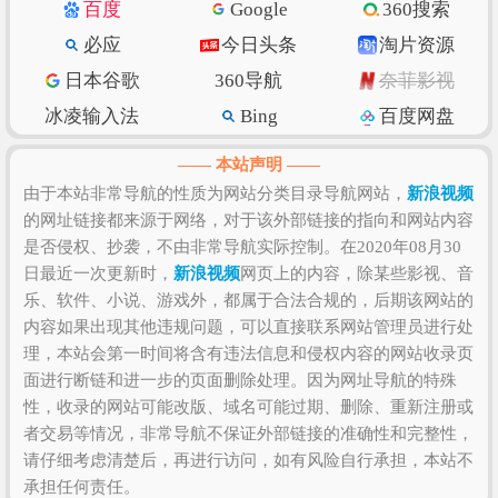
百度
Google
360搜索
质量和数量、上线时长、用户体验和粘度等，如果需
必应
今日头条
淘片资源
要全面准确评估该网站的价值比较困难，因为一些确
日本谷歌
360导航
奈菲影视
切的私密数据则需要找该网站管理员进行如实提供，
比如该站的IP数、PV数、UV数、会话数、跳出率、访
冰凌输入法
Bing
百度网盘
问时长等！当然，任何一个网站是否值得您去浏览和
抖音
w3school
知乎专栏
—— 本站声明 ——
收藏，还是需要根据您自身的需求以及浏览网站的体
纳米搜索
Ecosia
脚本之家
由于本站非常导航的性质为网站分类目录导航网站，
新浪视频
验和感受来决定，因为只有符合您自己的网站才是最
的网址链接都来源于网络，对于该外部链接的指向和网站内容
环球网
北京时间
GitHub
好的。
是否侵权、抄袭，不由非常导航实际控制。在2020年08月30
SSLs.com
语文迷
Gitee码云
日最近一次更新时，
新浪视频
网页上的内容，除某些影视、音
CSDN博客
虎扑篮球
美得云
乐、软件、小说、游戏外，都属于合法合规的，后期该网站的
内容如果出现其他违规问题，可以直接联系网站管理员进行处
理，本站会第一时间将含有违法信息和侵权内容的网站收录页
面进行断链和进一步的页面删除处理。因为网址导航的特殊
性，收录的网站可能改版、域名可能过期、删除、重新注册或
者交易等情况，非常导航不保证外部链接的准确性和完整性，
请仔细考虑清楚后，再进行访问，如有风险自行承担，本站不
承担任何责任。