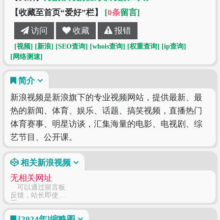
【收藏至首页“爱好”栏】
[
0条
留言]
访问
收藏
报错
[视频]
[新浪]
[SEO查询]
[whois查询]
[权重查询]
[ip查询]
[网络测速]
简介
新浪视频是新浪旗下的专业视频网站，提供最新、最
热的新闻、体育、娱乐、话题、搞笑视频，直播热门
体育赛事、明星访谈，汇集海量的电影、电视剧、综
艺节目、公开课。
相关新浪视频
无相关网址
可以通过留言板
反馈，站长即使修
正
[2024年]
缩略图