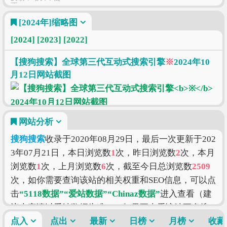
正
[2024年]
缩略图
[2024]
[2023]
[2022]
【搜狗搜索】全球第三代互动式搜索引擎
※
2024年10
月12日网站截图
网站分析
搜狗搜索
收录于2020年08月29日，最后一次更新于202
3年07月21日，本日浏览数
1
次，昨日浏览数
2
次，本月
浏览数
1
次，上月浏览数
6
次，截至今日总浏览数
2509
次，如你需要查询该站的相关权重和SEO信息，可以点
击
“5118数据”
“爱站数据”
“Chinaz数据”
进入查看（建
议大家请以爱站数据为准），如果要查看该站更多搜
索的索引信息，可以点击
点入
点出
最新
“搜狗索引”
日榜
“百度索引”
月榜
“360
收藏