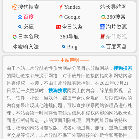
索引”
进入查看。
搜狗搜索
的价值评估涉及到的因素有
搜狗搜索
Yandex
站长导航网
访问速度、搜索引擎收录、网站权重、索引量、内容
百度
Google
360搜索
质量和数量、上线时长、用户体验和粘度等，如果需
必应
今日头条
淘片资源
要全面准确评估该网站的价值比较困难，因为一些确
日本谷歌
360导航
奈菲影视
切的私密数据则需要找该网站管理员进行如实提供，
比如该站的IP数、PV数、UV数、会话数、跳出率、访
冰凌输入法
Bing
百度网盘
问时长等！当然，任何一个网站是否值得您去浏览和
抖音
w3school
知乎专栏
—— 本站声明 ——
收藏，还是需要根据您自身的需求以及浏览网站的体
纳米搜索
Ecosia
脚本之家
由于本站非常导航的性质为网站分类目录导航网站，
搜狗搜索
验和感受来决定，因为只有符合您自己的网站才是最
的网址链接都来源于网络，对于该外部链接的指向和网站内容
环球网
北京时间
GitHub
好的。
是否侵权、抄袭，不由非常导航实际控制。在2023年07月21
SSLs.com
语文迷
Gitee码云
日最近一次更新时，
搜狗搜索
网页上的内容，除某些影视、音
CSDN博客
虎扑篮球
美得云
乐、软件、小说、游戏外，都属于合法合规的，后期该网站的
内容如果出现其他违规问题，可以直接联系网站管理员进行处
理，本站会第一时间将含有违法信息和侵权内容的网站收录页
面进行断链和进一步的页面删除处理。因为网址导航的特殊
性，收录的网站可能改版、域名可能过期、删除、重新注册或
者交易等情况，非常导航不保证外部链接的准确性和完整性，