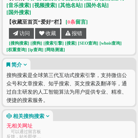
[音乐搜索]
[视频搜索]
[其他名站]
[国外名站]
[国外搜索]
【收藏至首页“爱好”栏】
[
0条
留言]
访问
收藏
报错
[搜狗搜索]
[搜狗]
[搜索引擎]
[搜索]
[SEO查询]
[whois查询]
[权重查询]
[ip查询]
[网络测速]
简介
搜狗搜索是全球第三代互动式搜索引擎，支持微信公
众号和文章搜索、知乎搜索、英文搜索及翻译等，通
过自主研发的人工智能算法为用户提供专业、精准、
便捷的搜索服务。
相关搜狗搜索
无相关网址
可以通过留言板
反馈，站长即使修