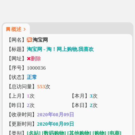
概述
【网名】
淘宝网
【标题】
淘宝网 - 淘！网上购物,我喜欢
【网址】
删除
【序号】1000036
【状态】
正常
【总访问量】
553
次
【上月】
1
次
【本月】
3
次
【昨日】
2
次
【本日】
2
次
【收录时间】
2020年08月09日
【更新时间】
2020年08月09日
【类别】
[名站]
[数码购物]
[其他购物]
[购物]
[电商]