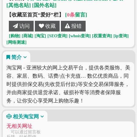
[其他名站]
[国外名站]
【收藏至首页“爱好”栏】
[
0条
留言]
访问
收藏
报错
[购物]
[商城]
[淘宝]
[SEO查询]
[whois查询]
[权重查询]
[ip查询]
[网络测速]
简介
淘宝网 - 亚洲较大的网上交易平台，提供各类服饰、美
容、家居、数码、话费/点卡充值… 数亿优质商品，同
时提供担保交易(先收货后付款)等安全交易保障服务，
并由商家提供退货承诺、破损补寄等消费者保障服
务，让你安心享受网上购物乐趣！
相关淘宝网
无相关网址
可以通过留言板
反馈，站长即使修