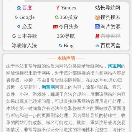
索引”
进入查看。
淘宝网
的价值评估涉及到的因素有访
百度
Yandex
站长导航网
问速度、搜索引擎收录、网站权重、索引量、内容质
Google
360搜索
搜狗搜索
量和数量、上线时长、用户体验和粘度等，如果需要
必应
今日头条
淘片资源
全面准确评估该网站的价值比较困难，因为一些确切
日本谷歌
360导航
奈菲影视
的私密数据则需要找该网站管理员进行如实提供，比
如该站的IP数、PV数、UV数、会话数、跳出率、访问
冰凌输入法
Bing
百度网盘
时长等！当然，任何一个网站是否值得您去浏览和收
抖音
w3school
知乎专栏
—— 本站声明 ——
藏，还是需要根据您自身的需求以及浏览网站的体验
纳米搜索
Ecosia
脚本之家
由于本站非常导航的性质为网站分类目录导航网站，
淘宝网
的
和感受来决定，因为只有符合您自己的网站才是最好
网址链接都来源于网络，对于该外部链接的指向和网站内容是
环球网
北京时间
GitHub
的。
否侵权、抄袭，不由非常导航实际控制。在2020年08月09日
SSLs.com
语文迷
Gitee码云
最近一次更新时，
淘宝网
网页上的内容，除某些影视、音乐、
CSDN博客
虎扑篮球
美得云
软件、小说、游戏外，都属于合法合规的，后期该网站的内容
如果出现其他违规问题，可以直接联系网站管理员进行处理，
本站会第一时间将含有违法信息和侵权内容的网站收录页面进
行断链和进一步的页面删除处理。因为网址导航的特殊性，收
录的网站可能改版、域名可能过期、删除、重新注册或者交易
等情况，非常导航不保证外部链接的准确性和完整性，请仔细