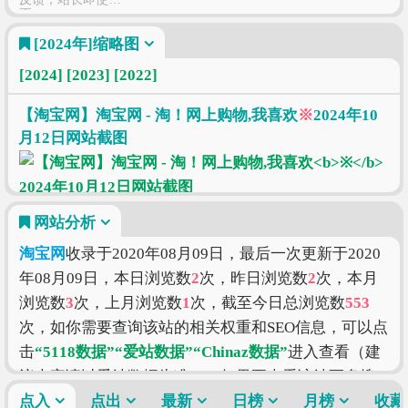
正
[2024年]
缩略图
[2024]
[2023]
[2022]
【淘宝网】淘宝网 - 淘！网上购物,我喜欢
※
2024年10
月12日网站截图
网站分析
淘宝网
收录于2020年08月09日，最后一次更新于2020
年08月09日，本日浏览数
2
次，昨日浏览数
2
次，本月
浏览数
3
次，上月浏览数
1
次，截至今日总浏览数
553
次，如你需要查询该站的相关权重和SEO信息，可以点
击
“5118数据”
“爱站数据”
“Chinaz数据”
进入查看（建
议大家请以爱站数据为准），如果要查看该站更多搜
索的索引信息，可以点击
点入
点出
最新
“搜狗索引”
日榜
“百度索引”
月榜
“360
收藏