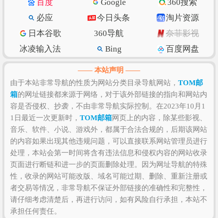
百度
Google
360搜索
质量和数量、上线时长、用户体验和粘度等，如果需
必应
今日头条
淘片资源
要全面准确评估该网站的价值比较困难，因为一些确
日本谷歌
360导航
奈菲影视
切的私密数据则需要找该网站管理员进行如实提供，
比如该站的IP数、PV数、UV数、会话数、跳出率、访
冰凌输入法
Bing
百度网盘
问时长等！当然，任何一个网站是否值得您去浏览和
抖音
w3school
知乎专栏
—— 本站声明 ——
收藏，还是需要根据您自身的需求以及浏览网站的体
纳米搜索
Ecosia
脚本之家
由于本站非常导航的性质为网站分类目录导航网站，
TOM邮
验和感受来决定，因为只有符合您自己的网站才是最
箱
的网址链接都来源于网络，对于该外部链接的指向和网站内
环球网
北京时间
GitHub
好的。
容是否侵权、抄袭，不由非常导航实际控制。在2023年10月1
SSLs.com
语文迷
Gitee码云
1日最近一次更新时，
TOM邮箱
网页上的内容，除某些影视、
CSDN博客
虎扑篮球
美得云
音乐、软件、小说、游戏外，都属于合法合规的，后期该网站
的内容如果出现其他违规问题，可以直接联系网站管理员进行
处理，本站会第一时间将含有违法信息和侵权内容的网站收录
页面进行断链和进一步的页面删除处理。因为网址导航的特殊
性，收录的网站可能改版、域名可能过期、删除、重新注册或
者交易等情况，非常导航不保证外部链接的准确性和完整性，
请仔细考虑清楚后，再进行访问，如有风险自行承担，本站不
承担任何责任。