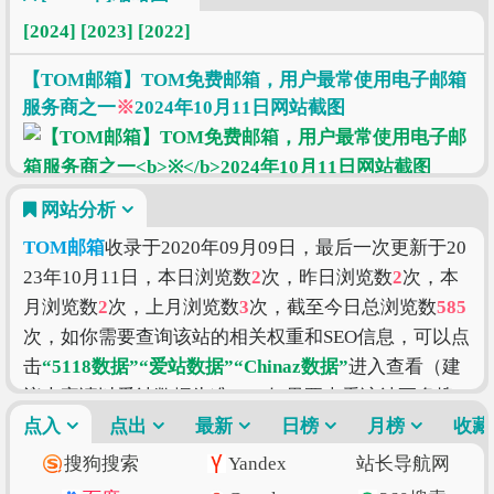
[2024]
[2023]
[2022]
【TOM邮箱】TOM免费邮箱，用户最常使用电子邮箱
服务商之一
※
2024年10月11日网站截图
网站分析
TOM邮箱
收录于2020年09月09日，最后一次更新于20
23年10月11日，本日浏览数
2
次，昨日浏览数
2
次，本
月浏览数
2
次，上月浏览数
3
次，截至今日总浏览数
585
次，如你需要查询该站的相关权重和SEO信息，可以点
击
“5118数据”
“爱站数据”
“Chinaz数据”
进入查看（建
议大家请以爱站数据为准），如果要查看该站更多搜
索的索引信息，可以点击
点入
点出
最新
“搜狗索引”
日榜
“百度索引”
月榜
“360
收藏
索引”
进入查看。
TOM邮箱
的价值评估涉及到的因素有
搜狗搜索
Yandex
站长导航网
访问速度、搜索引擎收录、网站权重、索引量、内容