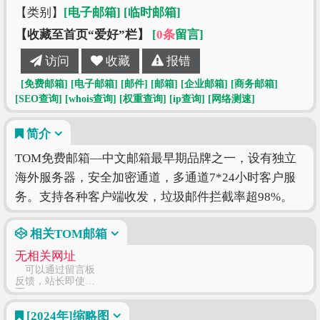
【类别】
[电子邮箱]
[临时邮箱]
【收藏至首页“爱好”栏】
[
0条
留言]
访问
收藏
报错
[免费邮箱]
[电子邮箱]
[邮件]
[邮箱]
[企业邮箱]
[商务邮箱]
[SEO查询]
[whois查询]
[权重查询]
[ip查询]
[网络测速]
简介
TOM免费邮箱—中文邮箱最早期品牌之一，设有独立
海外服务器，安全加密通道，多通道7*24小时客户服
务。支持各种客户端收发，垃圾邮件拦截率超98%。
相关TOM邮箱
无相关网址
可以通过留言板
反馈，站长即使修
正
[2024年]
缩略图