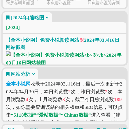
说尽在明月阁原
本免费小说推
的免费小说阅读网
爱去小说网
顶点小说
要看书
[2024年]
缩略图
免费小说阅读网
好看免费的小说
最好看的免费小
网
说网
[2024]
易阅文化传媒
天涯书库
笔趣看
起创中文网 – 作
天涯在线书库 -
新笔趣小说阅读
【全本小说网】免费小说阅读网站
※
2024年03月16日
家培养开放平台
免费小说阅读网
网,笔趣打不开就来
网站截图
追书网
聚小说
新笔趣阁
书友最值得收藏
免费小说阅读网-
免费小说_好看的
的免费小说阅读网
大数据汇聚全网热
免费小说阅读网
门小说-笔趣阁无弹
红薯小说
搜搜小说
凤凰小说阁
窗广告
网站分析
无弹窗小说阅读
最新网络小说,免
为您准备了丰富
网
费在线阅读
的小说资源，涉及
全本小说网
收录于2024年03月16日，最后一次更新于2
领域有古代玄幻_凤
凰小说阁
024年04月30日，本日浏览数
2
次，昨日浏览数
2
次，本
月浏览数
4
次，上月浏览数
3
次，截至今日总浏览数
189
次，如你需要查询该站的相关权重和SEO信息，可以点
击
“5118数据”
“爱站数据”
“Chinaz数据”
进入查看（建
议大家请以爱站数据为准），如果要查看该站更多搜