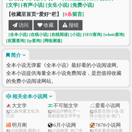
[文学]
[有声小说]
[女生小说]
[免费小说]
【收藏至首页“爱好”栏】
[
0条
留言]
访问
收藏
报错
[全本小说]
[在线小说]
[在线阅读]
[小说]
[SEO查询]
[whois查询]
[权重查询]
[ip查询]
[网络测速]
简介
全本小说无弹窗《全本小说》最好看的小说阅读网。
全本小说提供海量全本小说免费阅读，是您值得收藏
的免费小说阅读网站。
相关全本小说网
大文学
不可能文学
爱看小说网
弘扬华夏文化为
精品IP孵化于一
最新言情小说-言
己任
体的原创文学平台
情小说大全-热门小
说排行榜
明月阁
6月小说网
7878小说网
小说阅读,精彩小
小说推荐_热门全
书友最值得收藏