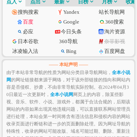
索的索引信息，可以点击
点入
点出
最新
“搜狗索引”
日榜
“百度索引”
月榜
“360
收藏
索引”
进入查看。
全本小说网
的价值评估涉及到的因素
搜狗搜索
Yandex
站长导航网
有访问速度、搜索引擎收录、网站权重、索引量、内
百度
Google
360搜索
容质量和数量、上线时长、用户体验和粘度等，如果
必应
今日头条
淘片资源
需要全面准确评估该网站的价值比较困难，因为一些
日本谷歌
360导航
奈菲影视
确切的私密数据则需要找该网站管理员进行如实提
供，比如该站的IP数、PV数、UV数、会话数、跳出
冰凌输入法
Bing
百度网盘
率、访问时长等！当然，任何一个网站是否值得您去
抖音
w3school
知乎专栏
—— 本站声明 ——
浏览和收藏，还是需要根据您自身的需求以及浏览网
纳米搜索
Ecosia
脚本之家
由于本站非常导航的性质为网站分类目录导航网站，
全本小说
站的体验和感受来决定，因为只有符合您自己的网站
网
的网址链接都来源于网络，对于该外部链接的指向和网站内
环球网
北京时间
GitHub
才是最好的。
容是否侵权、抄袭，不由非常导航实际控制。在2024年04月3
SSLs.com
语文迷
Gitee码云
0日最近一次更新时，
全本小说网
网页上的内容，除某些影
CSDN博客
虎扑篮球
美得云
视、音乐、软件、小说、游戏外，都属于合法合规的，后期该
网站的内容如果出现其他违规问题，可以直接联系网站管理员
进行处理，本站会第一时间将含有违法信息和侵权内容的网站
收录页面进行断链和进一步的页面删除处理。因为网址导航的
特殊性，收录的网站可能改版、域名可能过期、删除、重新注