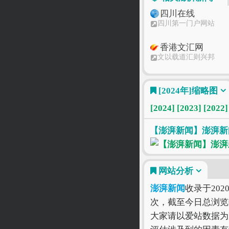
四川在线
四川第一门户网站
香港文汇网
文以载道汇则兴邦
北青网
[2024年]
缩略图
首页_YNET北青网
[2024]
[2023]
[2022]
央视网
央视网_世界就在眼前
【澎湃新闻】澎湃新闻-
网站分析
澎湃新闻
收录于202
次，截至今日总浏览
大家请以爱站数据为