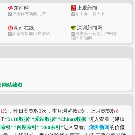
东南网
上观新闻
福建官方新闻门户
站上海，观天下
湖南在线
深圳新闻网
湖南省新闻门户网站
深圳第一新闻门户网站——
深圳新闻网
新华网
凤凰网
闻
新华网_让新闻时政离你更近
凤凰网
数
1
次，昨日浏览数
2
次，本月浏览数
1
次，上月浏览数
8
点击
“5118数据”
“爱站数据”
“Chinaz数据”
进入查看（建议
狗索引”
“百度索引”
“360索引”
进入查看。
澎湃新闻
的价值