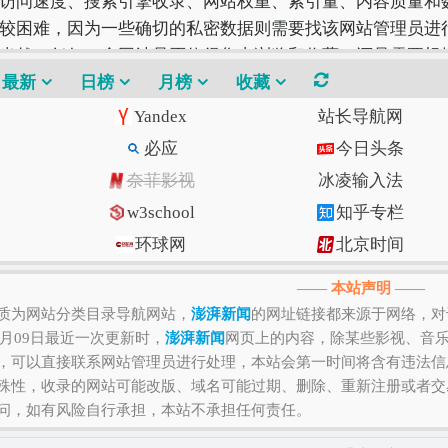
访问速度、搜索引擎收录、网站权重、索引量、内容质量和
较困难，因为一些确切的私密数据则需要找该网站管理员进行
当然，任何一个网站是否值得您去浏览和收藏，还是需要根
站才是最好的。
最新
日榜
月榜
收藏
Yandex
站长导航网
必应
今日头条
奈菲影视
冰凌输入法
w3school
知乎专栏
环球网
北京时间
Gitee码云
CSDN博客
—— 本站声明 ——
质为网站分类目录导航网站，
澎湃新闻
的网址链接都来源于网络，对
5月09日最近一次更新时，
澎湃新闻
网页上的内容，除某些影视、音
，可以直接联系网站管理员进行处理，本站会第一时间将含有违法信
殊性，收录的网站可能改版、域名可能过期、删除、重新注册或者交
问，如有风险自行承担，本站不承担任何责任。