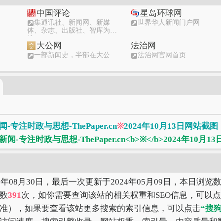
中国评论
星岛环球网
集通讯社、新闻网、新媒
世界华人新闻门户网
体、杂志、出版社、智库为一
体
大公网
法治网
一部新闻史，半部在大公
法治网官网首页
南方网
广西新闻
广东权威融媒平台
全国重点新闻网站-广西新
门户网
人民网
人民网网上的人民日报
专注时政与思想-ThePaper.cn
※
2024年10月13日网站截图
0年08月30日，最后一次更新于2024年05月09日，本日浏览
数
391
次，如你需要查询该站的相关权重和SEO信息，可以
准），如果要查看该站更多搜索的索引信息，可以点击
“搜