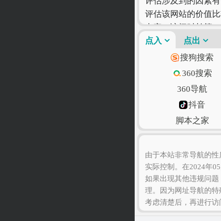
评估涉及到的因素有
评估该网站的价值比
出率、访问时长等！
只有符合您自己的网
点入
点出
搜狗搜索
360搜索
360导航
抖音
脚本之家
语文迷
由于本站非常导航的性
实际控制。在2024年0
如果出现其他违规问题
理。因为网址导航的特
考虑清楚后，再进行访