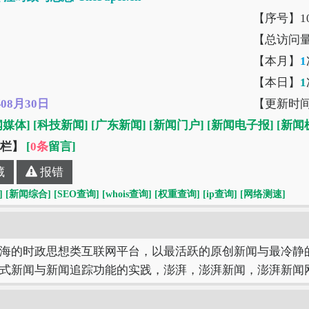
【序号】10
【总访问
【本月】
1
【本日】
1
年08月30日
【更新时
闻媒体]
[科技新闻]
[广东新闻]
[新闻门户]
[新闻电子报]
[新闻
”栏】
[
0条
留言]
藏
报错
]
[新闻综合]
[SEO查询]
[whois查询]
[权重查询]
[ip查询]
[网络测速]
海的时政思想类互联网平台，以最活跃的原创新闻与最冷静
式新闻与新闻追踪功能的实践，澎湃，澎湃新闻，澎湃新闻