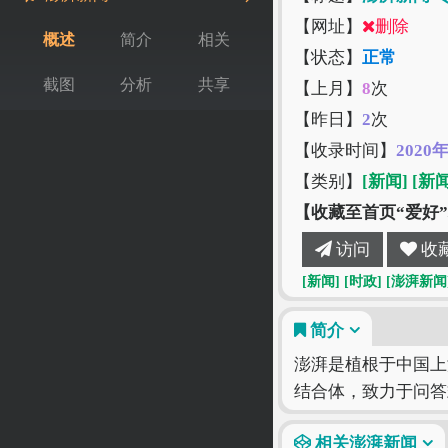
【网址】
删除
概述
简介
相关
【状态】
正常
截图
分析
共享
【上月】
8
次
【昨日】
2
次
【收录时间】
2020
【类别】
[新闻]
[新
【收藏至首页“爱好
访问
收
[新闻]
[时政]
[澎湃新闻
简介
澎湃是植根于中国上
结合体，致力于问答
相关澎湃新闻