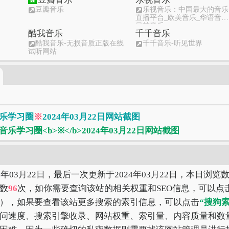
豆瓣音乐
乐视音乐：中国最大的音乐
直播平台_欧美音乐_华语音乐
日韩音乐
酷我音乐
千千音乐
酷我音乐-无损音质正版在线
千千音乐-听见世界
试听网站
咪咕音乐
网易音乐
免费
咪咕音乐网_放肆听·趣玩乐
网易云音乐
虾米音乐
虾米音乐 - 发现音乐新世界
乐学习圈
※
2024年03月22日网站截图
4年03月22日，最后一次更新于2024年03月22日，本日浏览
数
96
次，如你需要查询该站的相关权重和SEO信息，可以点
），如果要查看该站更多搜索的索引信息，可以点击
“搜狗索
问速度、搜索引擎收录、网站权重、索引量、内容质量和数