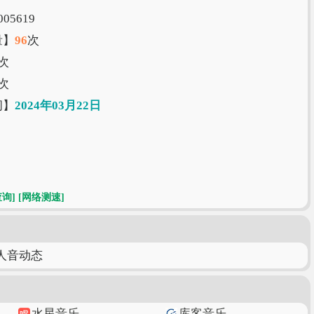
05619
量】
96
次
次
次
间】
2024年03月22日
查询]
[网络测速]
人音动态
水星音乐
库客音乐