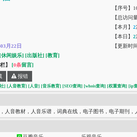
【序号】10
【总访问
【本月】
2
【本日】
2
年03月22日
【更新时
[休闲娱乐]
[出版社]
[教育]
”栏】
[
0条
留言]
藏
报错
社]
[人音教育]
[人音]
[音乐教育]
[SEO查询]
[whois查询]
[权重查询]
[ip
，人音教材，人音乐谱，词典在线，电子图书，电子期刊，
豆瓣音乐
乐视音乐