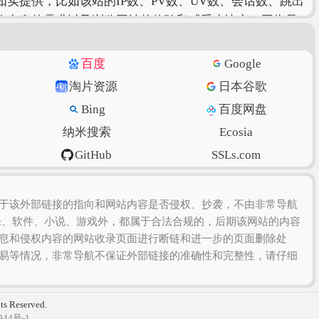
实提供，比如该站的IP数、PV数、UV数、会话数、跳出
您自身的需求以及浏览网站的体验和感受来决定，因为只
百度
Google
淘片资源
日本谷歌
Bing
百度网盘
纳米搜索
Ecosia
GitHub
SSLs.com
虎扑篮球
美得云
于该外部链接的指向和网站内容是否侵权、抄袭，不由非常导航
乐、软件、小说、游戏外，都属于合法合规的，后期该网站的内容
息和侵权内容的网站收录页面进行断链和进一步的页面删除处
易等情况，非常导航不保证外部链接的准确性和完整性，请仔细
hts Reserved.
944号-1