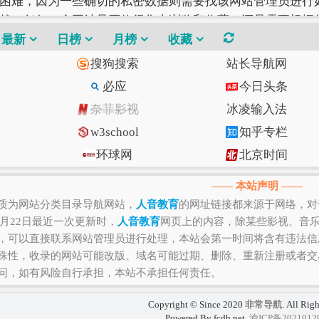
困难，因为一些确切的私密数据则需要找该网站管理员进行如
然，任何一个网站是否值得您去浏览和收藏，还是需要根据
才是最好的。
最新
日榜
月榜
收藏
搜狗搜索
站长导航网
必应
今日头条
奈菲影视
冰凌输入法
w3school
知乎专栏
环球网
北京时间
Gitee码云
CSDN博客
—— 本站声明 ——
质为网站分类目录导航网站，
人音教育
的网址链接都来源于网络，对
3月22日最近一次更新时，
人音教育
网页上的内容，除某些影视、音
，可以直接联系网站管理员进行处理，本站会第一时间将含有违法信
殊性，收录的网站可能改版、域名可能过期、删除、重新注册或者交
问，如有风险自行承担，本站不承担任何责任。
Copyright © Since 2020
非常导航
. All Rig
Powered By fcdh.net.
渝ICP备2021012