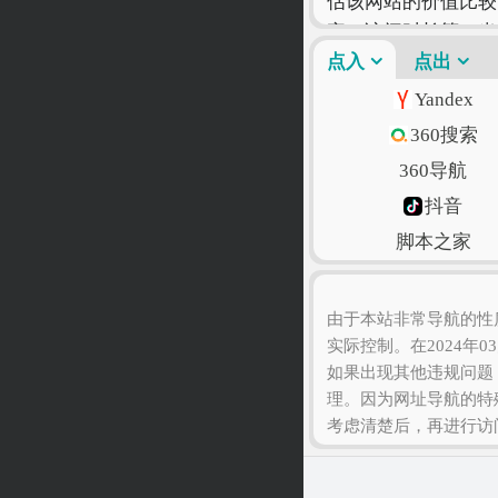
估该网站的价值比较
率、访问时长等！当
有符合您自己的网站
点入
点出
Yandex
360搜索
360导航
抖音
脚本之家
语文迷
由于本站非常导航的性
实际控制。在2024年0
如果出现其他违规问题
理。因为网址导航的特
考虑清楚后，再进行访