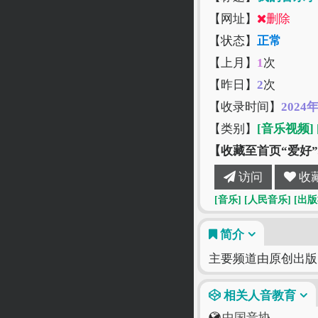
【网址】
删除
【状态】
正常
【上月】
1
次
【昨日】
2
次
【收录时间】
2024
【类别】
[音乐视频]
【收藏至首页“爱好
访问
收
[音乐]
[人民音乐]
[出版
简介
主要频道由原创出版
相关人音教育
中国音协