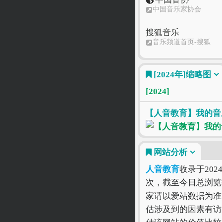
中国音乐家协会
搜狐音乐
音乐频道首页-搜狐
九天音乐
[2024年]
缩略图
发现好音乐-九天音乐-
高品质原创音乐平台
[2024]
酷狗音乐
酷狗音乐 - 就是歌多
【人音教育】我的音
网站分析
人音教育
收录于202
次，截至今日总浏览
家请以爱站数据为准
估涉及到的因素有访