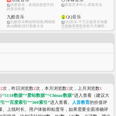
水星音乐，发现你意想不到
库客艺术中心-库客音乐
_
的音乐价值
九酷音乐
QQ音乐
九酷音乐网|好听的歌|网络歌
QQ音乐-千万正版音乐海量
曲|dj舞曲|流行歌曲大全
无损曲库新歌热歌天天畅听的
高品质音乐平台！
A8音乐视频
新浪音乐
A8音乐网-我的音乐视频无处
音乐频道首页_最新音乐资讯
不在
_音乐推荐_新浪娱乐_新浪网
数
2
次，昨日浏览数
2
次，本月浏览数
2
次，上月浏览数
1
击
“5118数据”
“爱站数据”
“Chinaz数据”
进入查看（建议大
引”
“百度索引”
“360索引”
进入查看。
人音教育
的价值评
量、上线时长、用户体验和粘度等，如果需要全面准确评