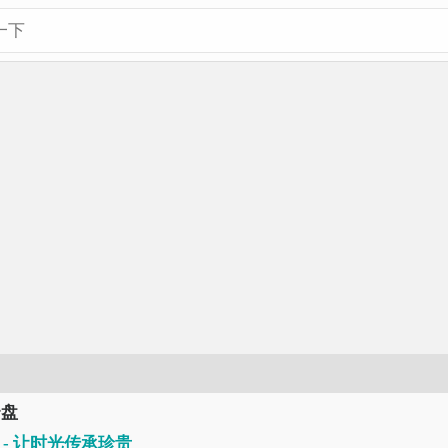
云盘
 - 让时光传承珍贵