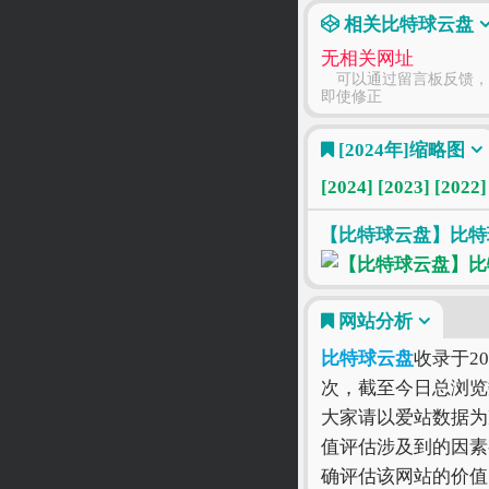
相关比特球云盘
无相关网址
可以通过留言板反馈，
即使修正
[2024年]
缩略图
[2024]
[2023]
[2022]
【比特球云盘】比特球
网站分析
比特球云盘
收录于20
次，截至今日总浏览
大家请以爱站数据为
值评估涉及到的因素
确评估该网站的价值