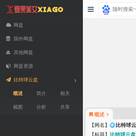
网盘
国外网盘
其他网盘
网盘资源
比特球云盘
概述
简介
相关
截图
分析
共享
概述
【网名】
比特球
【标题】
比特球云盘