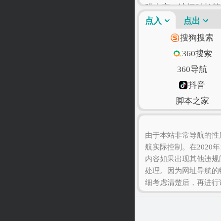
跳出率、访问时长等
为只有符合您自己的
点入
点出
搜狗搜索
360搜索
360导航
抖音
脚本之家
语文迷
由于本站非常导航的性
航实际控制。在2020
内容如果出现其他违规
处理。因为网址导航的
细考虑清楚后，再进行