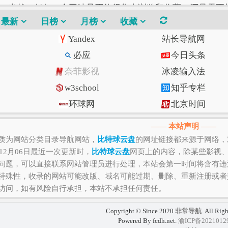
！当然，任何一个网站是否值得您去浏览和收藏，还是需要
网站才是最好的。
最新
日榜
月榜
收藏
Yandex
站长导航网
必应
今日头条
奈菲影视
冰凌输入法
w3school
知乎专栏
环球网
北京时间
Gitee码云
CSDN博客
—— 本站声明 ——
质为网站分类目录导航网站，
比特球云盘
的网址链接都来源于网络，
年12月06日最近一次更新时，
比特球云盘
网页上的内容，除某些影视
问题，可以直接联系网站管理员进行处理，本站会第一时间将含有违
特殊性，收录的网站可能改版、域名可能过期、删除、重新注册或者
访问，如有风险自行承担，本站不承担任何责任。
Copyright © Since 2020
非常导航
. All Rig
Powered By fcdh.net.
渝ICP备2021012