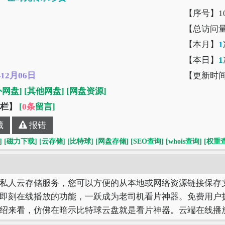
【序号】10
【总访问
【本月】
1
【本日】
1
年12月06日
【更新时
外网盘]
[其他网盘]
[网盘资源]
”栏】
[
0条
留言]
藏
报错
]
[磁力下载]
[云存储]
[比特球]
[网盘存储]
[SEO查询]
[whois查询]
[权重
私人云存储服务，您可以方便的从本地或网络资源链接保存
即刻在线播放的功能，一跃成为老司机看片神器。免费用户拥有 
绍来看，仿佛在暗示比特球云盘就是看片神器。云端在线播