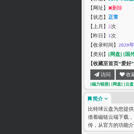
【网址】
删除
【状态】
正常
【上月】
2
次
【昨日】
1
次
【收录时间】
2020
【类别】
[网盘]
[国
【收藏至首页“爱好
访问
收
[磁力链接]
[网盘]
[云盘
简介
比特球云盘为您提供
借着磁链云端下载，
传，从官方的功能介