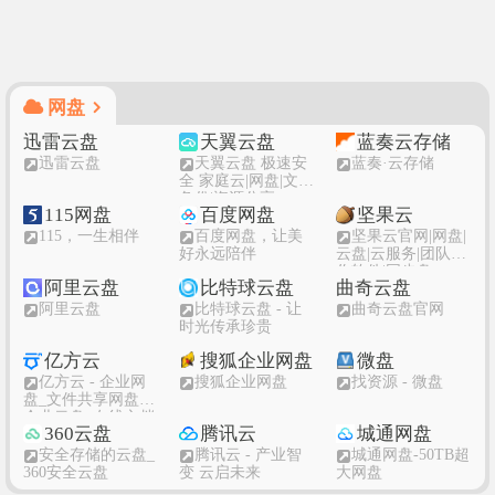
网盘
迅雷云盘
天翼云盘
蓝奏云存储
迅雷云盘
天翼云盘 极速安
蓝奏·云存储
全 家庭云|网盘|文件
备份|资源分享
115网盘
百度网盘
坚果云
115，一生相伴
百度网盘，让美
坚果云官网|网盘|
好永远陪伴
云盘|云服务|团队协
作软件|同步盘
阿里云盘
比特球云盘
曲奇云盘
阿里云盘
比特球云盘 - 让
曲奇云盘官网
时光传承珍贵
亿方云
搜狐企业网盘
微盘
亿方云 - 企业网
搜狐企业网盘
找资源 - 微盘
盘_文件共享网盘_
企业云盘_在线文档
360云盘
腾讯云
城通网盘
编辑_团队协作云存
储
安全存储的云盘_
腾讯云 - 产业智
城通网盘-50TB超
360安全云盘
变 云启未来
大网盘