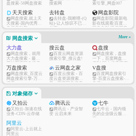
盘搜索-58网盘搜索
轻松上传、搜
搜索网
索引擎_网盘007
索、储存、分享文
天天搜索
去转盘
网盘影院
件
网盘搜索,就上天
去转盘-我嚓哩-(Q
网盘影院|最新电
天搜索-国内优秀网
站)-让人惊叹不已 -
影在线观看|百度云
盘搜索引擎
首页
网盘电影/迅雷下载
非常网盘搜索
fastsoso网盘
云盘精灵
最新资源
More »
网盘搜索
百度网盘搜索引
fastsoso-专业网盘
云盘精灵
擎
搜索,国内最优秀的
大力盘
搜云盘
盘搜
百度网盘搜索引擎
盘58
woc.space
小猪快盘
网盘搜索，就用
百度云网盘资源
网盘搜索，盘搜
大力盘搜索 - 最好
网盘搜索，百度
搜索引擎_搜云盘!
数字内容分享协
一下，百度网盘就
小猪快盘
云搜索引擎-盘58
用的百度网盘搜索
作平台
搜到-国内优秀百度
万盘搜索
云网盘之家
V盘搜
引擎，https://www.d
网盘搜索引擎
文件搜
酷搜
光鸟云盘
alipan.com。
网盘搜索_百度云
百度云搜索 - 百
百度网盘搜索引
网盘搜索引擎-万盘
文件搜--最实用的
度云盘资源搜索下
百度网盘搜索引
擎-百度云盘搜索-V
储存您的幸福时
文件资料搜索引擎
搜索
擎,百度云资源搜索,
载 - 百度网盘搜索
光
盘搜(vpansou.com)
搜盘网
盘他
热盘搜
网盘资源下载
引擎 - 百度网盘之
文叔叔
对象储存
家
网盘搜索引擎 -
盘他
百度云搜索_网盘
搜盘网
传文件，找文叔
搜索_百度云资源-
又拍云
腾讯云
七牛
叔（永不限速）
热盘搜
盘么么
罗马盘
小马盘
又拍云-加速在线
腾讯云 - 产业智
七牛云 - 国内领
业务-CDN-云存储
百度网盘搜索_百
变 云启未来
搜索资料，网盘
先的企业级云服务
网盘搜索，就用
度云搜索_百度云资
搜索，就用罗马盘
小马盘搜索 - 最好
商
阿里云
源_网盘搜索引擎-
搜索 - 最好用的百
用的百度网盘搜索
文件搜
小白盘
哎呦喂啊
盘么么(panmeme.co
度网盘搜索引擎，ht
引擎，https://www.x
阿里云-上云就上
m)
tps://www.luomapan.
iaomapan.com。
阿里云
文件搜--最实用的
网盘搜索-小白盘
盘多多如风搜百