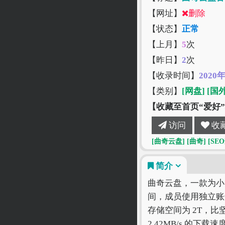
【网址】
删除
【状态】
正常
【上月】
5
次
【昨日】
2
次
【收录时间】
2020
【类别】
[网盘]
[国
【收藏至首页“爱好
访问
收
[曲奇云盘]
[曲奇]
[SE
简介
曲奇云盘，一款为小
间，成员使用独立账
存储空间为 2T，
2.42MB/s 的