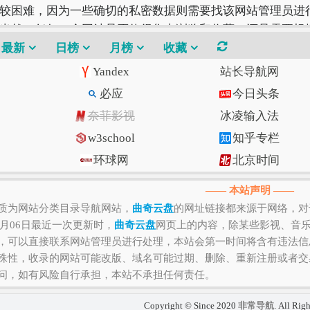
较困难，因为一些确切的私密数据则需要找该网站管理员进行
当然，任何一个网站是否值得您去浏览和收藏，还是需要根
站才是最好的。
最新
日榜
月榜
收藏
Yandex
站长导航网
必应
今日头条
奈菲影视
冰凌输入法
w3school
知乎专栏
环球网
北京时间
Gitee码云
CSDN博客
—— 本站声明 ——
质为网站分类目录导航网站，
曲奇云盘
的网址链接都来源于网络，对
2月06日最近一次更新时，
曲奇云盘
网页上的内容，除某些影视、音
，可以直接联系网站管理员进行处理，本站会第一时间将含有违法信
殊性，收录的网站可能改版、域名可能过期、删除、重新注册或者交
问，如有风险自行承担，本站不承担任何责任。
Copyright © Since 2020
非常导航
. All Rig