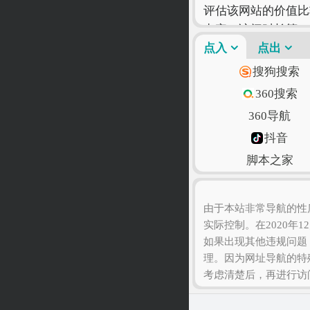
评估该网站的价值比
出率、访问时长等！
只有符合您自己的网
点入
点出
搜狗搜索
360搜索
360导航
抖音
脚本之家
语文迷
由于本站非常导航的性
实际控制。在2020年1
如果出现其他违规问题
理。因为网址导航的特
考虑清楚后，再进行访