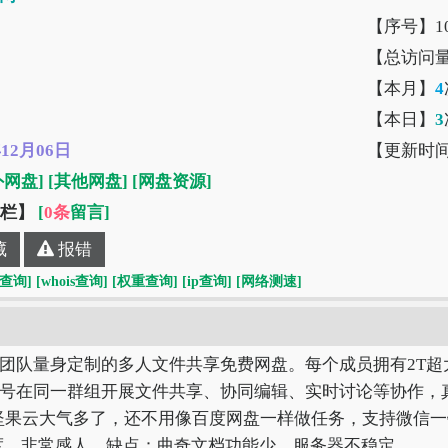
【序号】10
【总访问
【本月】
4
【本日】
3
年12月06日
【更新时
外网盘]
[其他网盘]
[网盘资源]
”栏】
[
0条
留言]
藏
报错
O查询]
[whois查询]
[权重查询]
[ip查询]
[网络测速]
团队量身定制的多人文件共享免费网盘。每个成员拥有2T超
号在同一群组开展文件共享、协同编辑、实时讨论等协作，
比坚果云大气多了，还不用像百度网盘一样做任务，支持微信一
下载速度，非常感人。缺点：曲奇文档功能少，服务器不稳定。