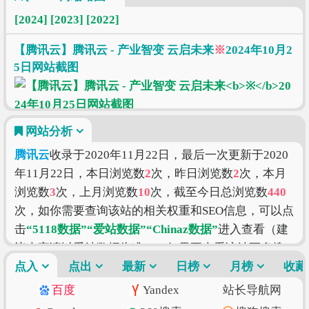
[2024]
[2023]
[2022]
【腾讯云】腾讯云 - 产业智变 云启未来
※
2024年10月2
5日网站截图
网站分析
腾讯云
收录于2020年11月22日，最后一次更新于2020
年11月22日，本日浏览数
2
次，昨日浏览数
2
次，本月
浏览数
3
次，上月浏览数
10
次，截至今日总浏览数
440
次，如你需要查询该站的相关权重和SEO信息，可以点
击
“5118数据”
“爱站数据”
“Chinaz数据”
进入查看（建
议大家请以爱站数据为准），如果要查看该站更多搜
索的索引信息，可以点击
点入
点出
最新
“搜狗索引”
日榜
“百度索引”
月榜
“360
收藏
索引”
进入查看。
腾讯云
的价值评估涉及到的因素有访
百度
Yandex
站长导航网
问速度、搜索引擎收录、网站权重、索引量、内容质