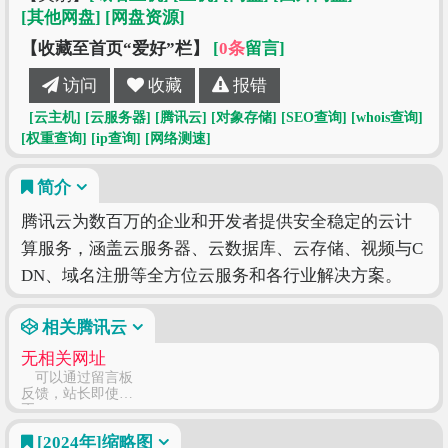
[其他网盘]
[网盘资源]
【收藏至首页“爱好”栏】
[
0条
留言]
访问
收藏
报错
[云主机]
[云服务器]
[腾讯云]
[对象存储]
[SEO查询]
[whois查询]
[权重查询]
[ip查询]
[网络测速]
简介
腾讯云为数百万的企业和开发者提供安全稳定的云计
算服务，涵盖云服务器、云数据库、云存储、视频与C
DN、域名注册等全方位云服务和各行业解决方案。
相关腾讯云
无相关网址
可以通过留言板
反馈，站长即使修
正
[2024年]
缩略图