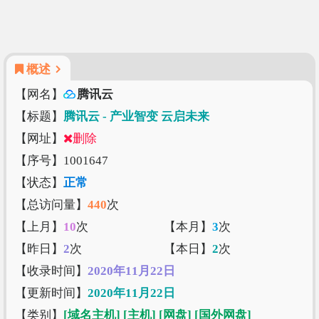
概述
【网名】
腾讯云
【标题】
腾讯云 - 产业智变 云启未来
【网址】
删除
【序号】1001647
【状态】
正常
【总访问量】
440
次
【上月】
10
次
【本月】
3
次
【昨日】
2
次
【本日】
2
次
【收录时间】
2020年11月22日
【更新时间】
2020年11月22日
【类别】
[域名主机]
[主机]
[网盘]
[国外网盘]