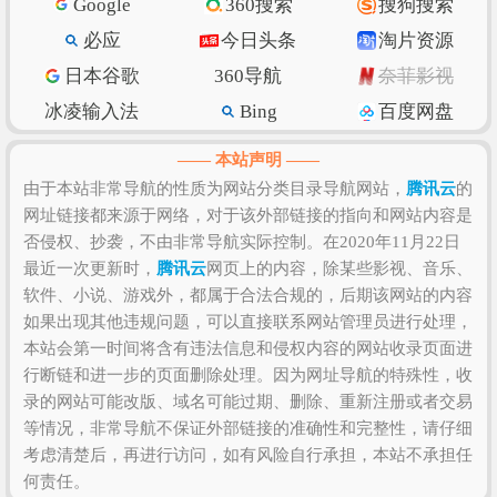
Google
360搜索
搜狗搜索
量和数量、上线时长、用户体验和粘度等，如果需要
必应
今日头条
淘片资源
全面准确评估该网站的价值比较困难，因为一些确切
日本谷歌
360导航
奈菲影视
的私密数据则需要找该网站管理员进行如实提供，比
如该站的IP数、PV数、UV数、会话数、跳出率、访问
冰凌输入法
Bing
百度网盘
时长等！当然，任何一个网站是否值得您去浏览和收
抖音
w3school
知乎专栏
—— 本站声明 ——
藏，还是需要根据您自身的需求以及浏览网站的体验
纳米搜索
Ecosia
脚本之家
由于本站非常导航的性质为网站分类目录导航网站，
腾讯云
的
和感受来决定，因为只有符合您自己的网站才是最好
网址链接都来源于网络，对于该外部链接的指向和网站内容是
环球网
北京时间
GitHub
的。
否侵权、抄袭，不由非常导航实际控制。在2020年11月22日
SSLs.com
语文迷
Gitee码云
最近一次更新时，
腾讯云
网页上的内容，除某些影视、音乐、
CSDN博客
虎扑篮球
美得云
软件、小说、游戏外，都属于合法合规的，后期该网站的内容
如果出现其他违规问题，可以直接联系网站管理员进行处理，
本站会第一时间将含有违法信息和侵权内容的网站收录页面进
行断链和进一步的页面删除处理。因为网址导航的特殊性，收
录的网站可能改版、域名可能过期、删除、重新注册或者交易
等情况，非常导航不保证外部链接的准确性和完整性，请仔细
考虑清楚后，再进行访问，如有风险自行承担，本站不承担任
何责任。